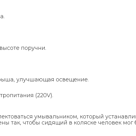
а.
высоте поручни.
рыша, улучшающая освещение.
ропитания (220V).
ектоваться умывальником, который устанавлив
ы так, чтобы сидящий в коляске человек мог б