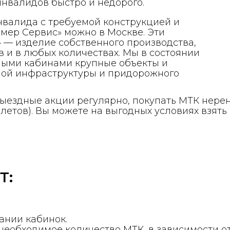
нвалидов быстро и недорого.
нвалида с требуемой конструкцией и
мер Сервис» можно в Москве. Эти
 — изделие собственного производства,
в и в любых количествах. Мы в состоянии
ными кабинами крупные объекты и
ной инфраструктуры и придорожного
 выездные акции регулярно, покупать МТК нер
летов). Вы можете на выгодных условиях взять
Т:
ании кабинок.
 необходимое количество МТК, в зависимости о