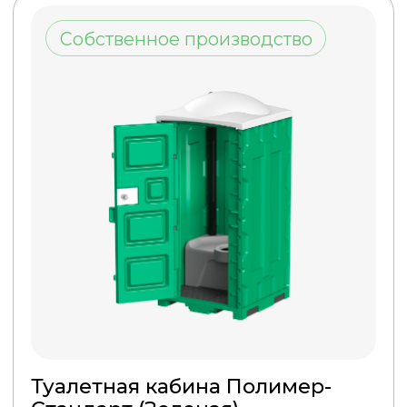
Гарантии
Вакансии
Статьи
География
Карта сайта
КОНТАКТЫ
г. Мытищи
Силикатная 36, офис 305
8 (495) 540-49-47
info@polimerservice.com
© 2013-2025 Все права
защищены
Политика конфиденциальности
и обработки персональных
данных