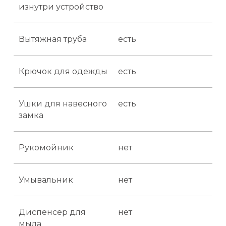
изнутри устройство
До 15
1
1
Вытяжная труба
есть
от 15 до 30
2
1
от 30 до 45
3
1
Крючок для одежды
есть
от 45 до 60
4
1
Ушки для навесного
есть
от 60 до 75
5
1
замка
от 75 до 90
6
1
Рукомойник
нет
от 90 до 105
7
1
Умывальник
нет
от 105 до 120
9
1
Диспенсер для
нет
от 120 до 135
11
1
мыла