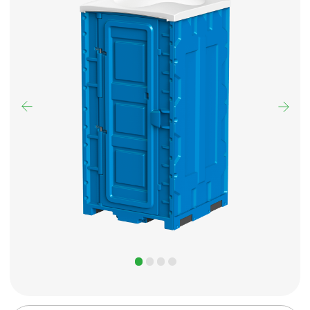
Собственное производство
Полимер Стандарт — это самая
надежная и долговечная
модель из нашей линейки,
созданная специально для
долгосрочного использования.
Боковые стенки и крыша
выполнены методом
вакуумного формования, что
делает их лёгкими и
устойчивыми, а передняя
панель, поддон и бак