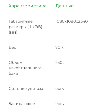
Характеристика
Данные
Габаритные
1080x1080x2340
размеры (ШхГхВ)
(мм)
Вес
70 кг
Объем
250 л
накопительного
бака
Рекомендуемая таблица расчета
количества туалетных кабинок
с обслуживанием для соблюдения
санитарных норм
Сиденье унитаза
есть
Кол-во
Кол-во
Обслуживание
человек
кабин
(раз в неделю)
Запирающее
есть