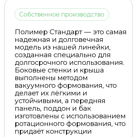
изготовлены с использованием
ротационного формования, что
придаёт конструкции
исключительную прочность.
Кабина рассчитана на срок
службы более 15 лет,
выдерживая интенсивную
эксплуатацию в любых
условиях — от дач до
строительных объектов.
«Полимер Стандарт» — это
выбор тех, кому важна
максимальная надёжность и
долговечность.
Бак 250 л.
Цена:
36 900 руб.
Краткосрочная аренда:
7 000 руб./сут.