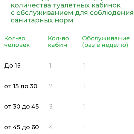
три туалетные кабины
понадобятся, если вы ожидаете
около 40 человек;
если людей больше 65 человек,
то лучше заключить договор на
пять кабин;
мероприятие, рассчитанное
на 100 человек, потребует
использования 10 туалетов.
Стоит понимать, что важно не
только количество таких кабин,
но и частота их обслуживания.
Если придерживаться
соотношения, которое дано
выше, то санитарную очистку
можно проводить не чаще одного
раза в неделю.
Другие МТК