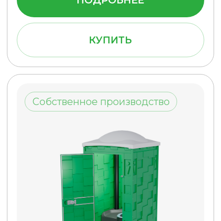
обработки персональных данных
Даю
согласие
на обработку
персональных данных
ОТПРАВИТЬ
ООО «Полимер-Сервис»
ИНН 5029175901
КПП 502901001
ОГРН 1135029006221