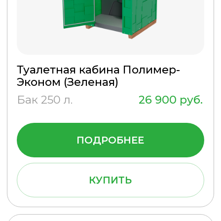
УСЛУГИ
Продажа туалетных кабин
Краткосрочная аренда
Долгосрочная аренда
На мероприятие
На сутки
На стройплощадку
Откачка кабин
Мойка и чистка
Разморозка
Ассенизаторские услуги
О КОМПАНИИ
Информация
Отзывы
Сертификаты