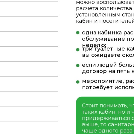
можно воспользоват
расчета количества 
установленным стан
кабин и посетителе
одна кабинка расс
обслуживание пр
неделю;
три туалетные ка
вы ожидаете окол
если людей больш
договор на пять 
мероприятие, рас
потребует исполь
Стоит понимать, ч
таких кабин, но и
придерживаться с
выше, то санитар
чаще одного раза