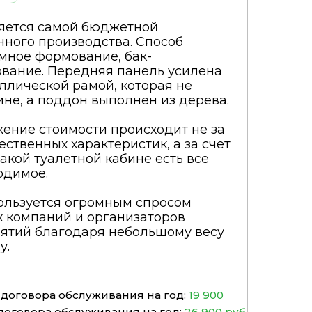
яется самой бюджетной
нного производства. Способ
мное формование, бак-
вание. Передняя панель усилена
ллической рамой, которая не
не, а поддон выполнен из дерева.
ение стоимости происходит не за
ественных характеристик, а за счет
акой туалетной кабине есть все
одимое.
ользуется огромным спросом
х компаний и организаторов
ятий благодаря небольшому весу
у.
договора обслуживания на год:
19 900
договора обслуживания на год:
26 900 руб.