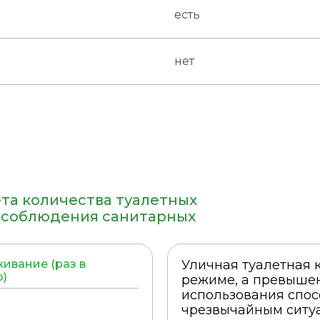
есть
нет
та количества туалетных
я соблюдения санитарных
ивание (раз в
Уличная туалетная 
)
режиме, а превыше
использования спос
чрезвычайным ситуа