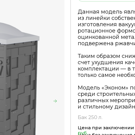
Данная модель явл
из линейки собстве
изготовления вакуу
ротационное формо
оцинкованной мета
подвержена ржавчи
Таким образом сниж
счет ухудшения кач
комплектации — в т
только самое необх
Модель «Эконом» п
среди строительны
различных меропри
и стильному дизайн
Бак 250 л.
Цена при заключении 
руб.
Цена без заключения 