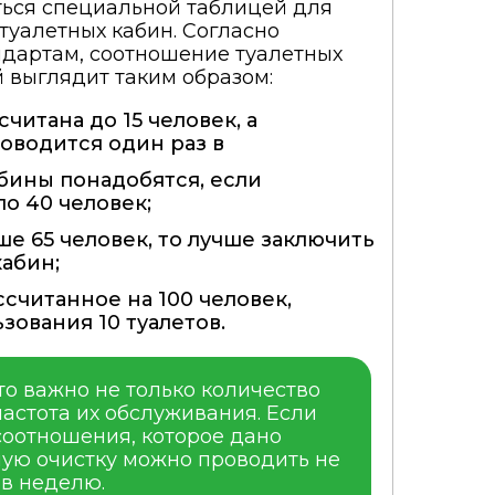
ься специальной таблицей для
туалетных кабин. Согласно
дартам, соотношение туалетных
й выглядит таким образом:
читана до 15 человек, а
оводится один раз в
бины понадобятся, если
о 40 человек;
е 65 человек, то лучше заключить
кабин;
считанное на 100 человек,
зования 10 туалетов.
то важно не только количество
 частота их обслуживания. Если
оотношения, которое дано
ную очистку можно проводить не
 в неделю.