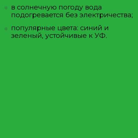
МОБИЛЬНАЯ ДУШЕВАЯ
КАБИНА - ЭТО
КАЧЕСТВО, УДОБСТВО,
КОМФОРТ
Если вы давно хотели приобрести
пластиковую душевую кабину или
биотуалет, то заходите на наш сайт
и выбирайте любую модель,
которая подойдёт именно вам.
ЛЕГКАЯ УСТАНОВКА
Ее очень легко установить, не
надо ничего монтировать, да и
благодаря высококачественному
материалу, такая кабина точно
простоит гораздо дольше чем
деревянная или металлическая.
УДАРОПРОЧНОСТЬ