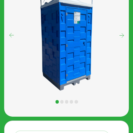
Собственное производство
Порой нам приходится
находиться вдали от
привычных удобств. Но что
делать, если нужно принять
душ, а под рукой нет ванной
комнаты? На помощь
приходит мобильная душевая
кабина – компактное и
практичное решение для тех,
кто ценит комфорт в любых
условиях.