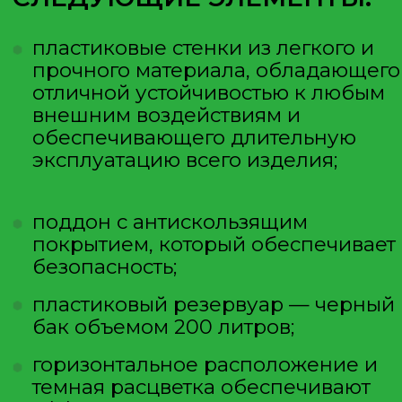
прикинуть габариты кабинки,
чтобы она не оказалась слишком
маленькой. Поддон бывает
высокий и низкий.
СИСТЕМЫ ПОДОГРЕВА
Если вы планируете
использовать душевую кабину в
прохладные периоды, выберите
модель с подогревом воды.
Душевые кабины с подогревом
обеспечивают комфортное
использование в холодные
времена года, подогревая воду
до желаемой температуры.
ПРОЧНЫЕ
МАТЕРИАЛЫ
Уделяйте внимание качеству