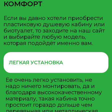
ОТПРАВИТЬ
ООО «Полимер-Сервис»
ИНН 5029175901
КПП 502901001
ОГРН 1135029006221
УСЛУГИ
Продажа туалетных кабин
Краткосрочная аренда