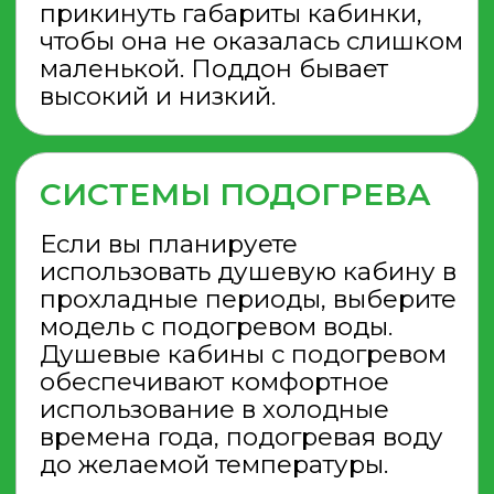
ПРЕДСТАВЛЕННОГО НА
САЙТЕ. ВМЕСТЕ С ЗАКАЗОМ
ВЫ ПОЛУЧИТЕ ВСЕ
ПОДТВЕРЖДАЮЩИЕ
ДОКУМЕНТЫ ОБ ОПЛАТЕ
Душевые для дачи от нашей
компании имеют серьезное
преимущество: их можно поставлять
в разобранном виде. Это намного
упрощает транспортировку —
детали могут перевозиться в
обычном автомобиле, в салоне или
на крыше. По желанию клиента
возможен и вариант самовывоза.
Популярные разделы
ТУАЛЕТ В ДАЧНЫЙ ДОМ