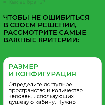
можно дольше, стоит помнить о
трёх ключевых моментах:
Не забывайте слегка чистить
кабину каждый раз после
эксплуатации.
Генеральная мойка изделия
должна проводиться не реже,
чем 2 раза в неделю.
Не стоит во время уборки
использовать сильные
химические чистящие
средства.
Доставка и самовывоз
МЫ РАБОТАЕМ ОТКРЫТО,
ПОЛНОСТЬЮ ЛЕГАЛЬНО И
НЕСЕМ ОТВЕТСТВЕННОСТЬ
ЗА КАЧЕСТВО ТОВАРА,