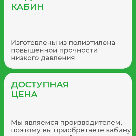
щелей, нигде не поддувает;
кабина в сборе и полностью готова
к эксплуатации;
в солнечную погоду вода
подогревается без электричества;
популярные цвета: синий и
зеленый, устойчивые к УФ.