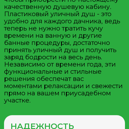
поддон с антискользящим
покрытием, который обеспечивает
безопасность;
пластиковый резервуар — черный
бак объемом 200 литров;
горизонтальное расположение и
темная расцветка обеспечивают
эффективную аккумуляцию
солнечной энергии для нагрева
находящейся внутри воды. Все, что
требуется от пользователя —
установить кабинку на солнечном
месте для эффективного прогрева;
полностью антикоррозийные
материалы - прочный пластик;
встроенный ТЭН - теплый душ в
любую погоду;
заводское производство - нет