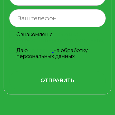
действительно плюсы для
дачников, которые хотят
сэкономить средства.
Мобильная душевая кабина: уход
ГЛАВНОЕ ПРЕИМУЩЕСТВО
ПРЕДСТАВЛЕННЫХ
НА САЙТЕ МОБИЛЬНЫХ
ДУШЕВЫХ КАБИН ДЛЯ
СТРОЙКИ — ЭТО ПРОСТОТА
УСТАНОВКИ, А ТАКЖЕ
ОТСУТСТВИЕ
ДОПОЛНИТЕЛЬНОГО
ТЕХНИЧЕСКОГО
ОБСЛУЖИВАНИЯ
Однако если вы хотите, чтобы ваше
оборудования прослужило вам как