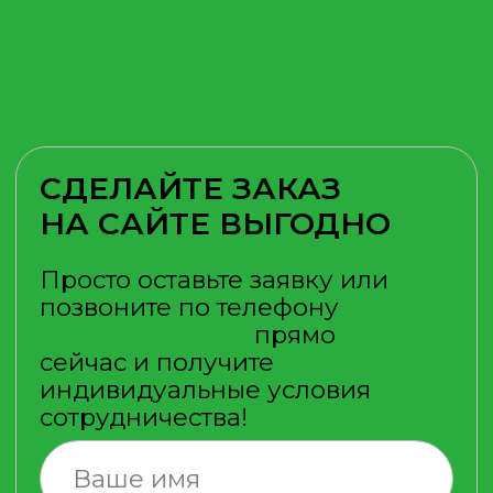
Пластик является ударопрочным
и имеет повышенную защиту к
излучению ультрафиолетовых
лучей.
БЕЗОПАСНОСТЬ
Наши просторные и светлые
душевые кабины безопасны для
пожилых людей и детей
благодаря антискользящему
покрытию поддона и крепким
стенкам.
КОМПАКТНОСТЬ
Кроме того, такой вид душа
занимает минимум места, а
средств на него идёт гораздо
меньше чем обычно. То есть, это