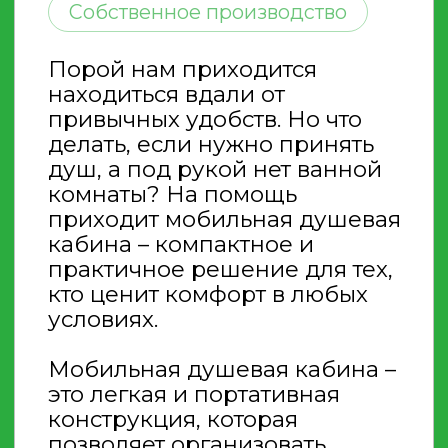
Мобильная душевая кабина –
это легкая и портативная
конструкция, которая
позволяет организовать
полноценное место для
принятия душа в любом месте.
Резервуар для воды на крыше
позволяет использовать
кабину при отсутствии
водопровода, а легкий вес
позволяет легко ее
транспортировать. Это
отличный вариант для любых
объектов: дач, строительных
площадок, спортивных
мероприятий и т. д. Теперь у
нас есть полноценная крыша.
Бак 200-250 л.
Цена:
от 44 900 руб.