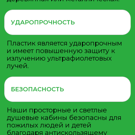
Долгосрочная аренда
На мероприятие
На сутки
На стройплощадку
Откачка кабин
Мойка и чистка
Разморозка
Ассенизаторские услуги
О КОМПАНИИ
Информация
Отзывы
Сертификаты
Гарантии
Вакансии
Статьи
География
Карта сайта