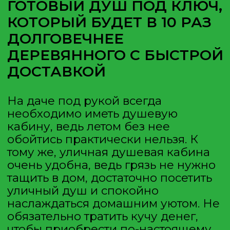
Все услуги в одном месте.
Удобно, согласитесь
Особенности конструкции душа
КОНСТРУКЦИЯ ЛЕТНИХ
ДУШЕВЫХ КАБИН ДЛЯ
ДАЧИ ВКЛЮЧАЕТ
СЛЕДУЮЩИЕ ЭЛЕМЕНТЫ:
пластиковые стенки из легкого и
прочного материала, обладающего
отличной устойчивостью к любым
внешним воздействиям и
обеспечивающего длительную
эксплуатацию всего изделия;