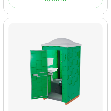
КУПИТЬ
Туалетная кабина Эконом Люкс
(Зеленая)
Бак 250 л.
43 900 руб.