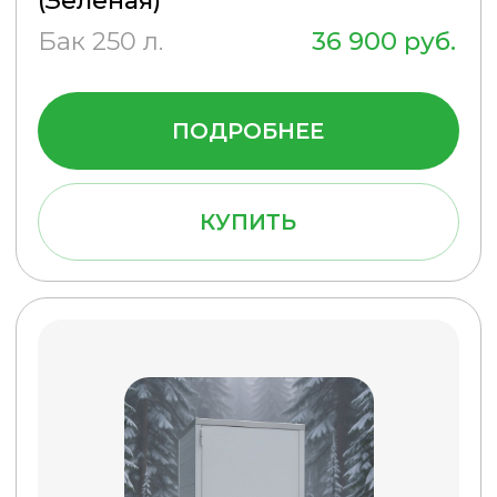
СДЕЛАЙТЕ ЗАКАЗ
НА САЙТЕ ВЫГОДНО
Просто оставьте заявку или
позвоните по телефону
8(495) 540-49-47
прямо
сейчас и получите
индивидуальные условия
сотрудничества!
Ознакомлен с
политикой
обработки персональных данных