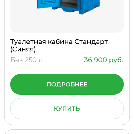
пластика, основанием служит
надёжный прочный каркас.
Внутри биотуалета достаточно
места, чтобы мог спокойно
разместиться даже человек
высокого роста и с избыточным
весом. Покупка туалета для
стройки обойдётся недорого,
доступна всем категориям
застройщиков. Комфортная,
износостойкая, антивандальная
кабинка биотуалета оснащена
всем, что нужно для комфортной
гигиены, а именно:
вместительный
накопительный бак для
отходов – 250 или 300
литров;
нескользящий пол для
безопасного нахождения
внутри;
по вашему запросу поставим
несколько мусорных баков;