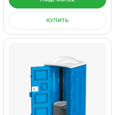
Благодаря собственному
парку техники
КАЧЕСТВЕННЫЙ
СЕРВИС
Все услуги в одном месте.
Удобно, согласитесь
Подробнее
Мобильные туалетные кабины
сделаны из ударопрочного