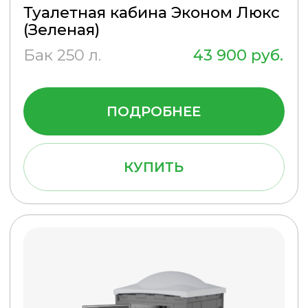
Туалетные кабины от компании
«Полимер Сервис»
ТУАЛЕТНЫЕ КАБИНЫ
НА СТРОЙКУ
Строительные площадки часто
располагаются в местах, где
нет канализационной системы.
Перед застройщиком остро
встаёт проблема организации
туалета для строителей.
Решить её можно разными
способами. Но самое простое и
оптимальное решение —
купить биотуалет для стройки.
НАДЕЖНОСТЬ