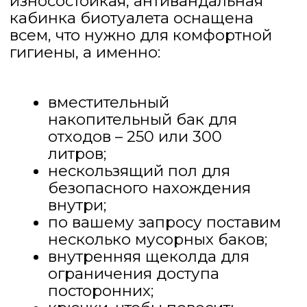
существенно увеличивает срок
службы кабины.
ДОЛГИЙ СРОК СЛУЖБЫ
Даже при высокой
проходимости и неаккуратном
обращении уличный биотуалет
сохранит свои первозданные
характеристики и внешний вид.
Он прослужит максимально
долгий срок, не сломается и не
деформируется.