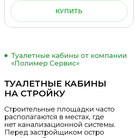
обеспечить оптимальные
условия труда людей.
Внутри просторно,
комфортно и безопасно для
здоровья.
Туалетные кабины
отличаются прочностью,
долговечностью, имеют
надёжную антивандальную
конструкцию при довольно
экономичной стоимости.
Внутри туалетной кабины
есть всё, что нужно для
удобства и комфортного
использования. Биотуалет
для стройки решает все
вопросы, связанные с
гигиеной людей,
работающих на
строительном объекте,
имеют доступную цену и
высокий срок службы.
Крыша туалетной кабины
прозрачны, что позволяет
проникать естественному
свету.