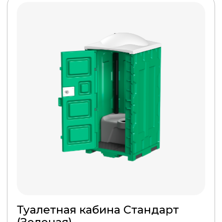
внутренняя щеколда для
ограничения доступа
посторонних;
крючки, чтобы повесить
одежду;
эффективная система
вентиляции – внутри
помещения не будет
неприятного запаха;
удобное сиденье с плотно
прилегающей крышкой для
комфортного использования;
держатель для туалетной
бумаги.