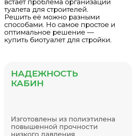
После покупки биотуалет
для стройки можно
заключить дополнительный
договор на регулярное
обслуживание кабинки по
выгодной цене. Наши
специалисты будут
своевременно откачивать
отходы для бесперебойной
работы, заправлять кабины
туалетной жидкостью и
обеспечивать туалетной
бумагой.
Кабины уже готовы и не
нуждаются в сборке, просто
оформляйте заказ и
забирайте! Есть возможность
оформить крупную партию с
Сравнение комплектаций
быстрой доставкой.
биотуалетов
Закажите обратный звонок,
наши специалисты помогут
выбрать лучшие для вас
туалетные кабинки.