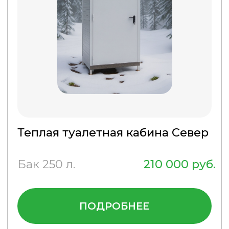
Даю
согласие
на обработку
персональных данных
ОТПРАВИТЬ
Ваши выгоды
ПОЧЕМУ ВЫГОДНО
КУПИТЬ ТУАЛЕТ ДЛЯ
СТРОИТЕЛЕЙ
Предлагаем покупателям
современные мобильные
биотуалеты, которые удобны
и просты в эксплуатации.
Отвечают требованиям
СанПина, помогают