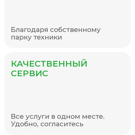
Преимущества наших
кабинок
ВЫСОКОПРОЧНЫЙ
ПОЛИЭТИЛЕН
Очевидно, что туалетными
кабинами будут активно
пользоваться малые или
многочисленные бригады