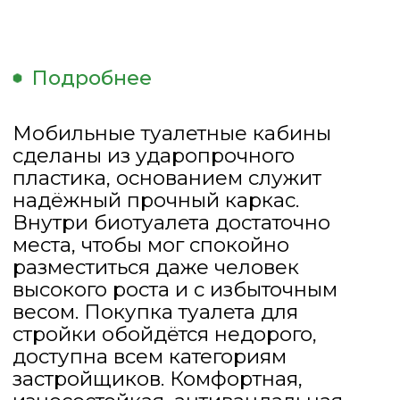
рабочих. Порой эксплуатация
может быть не совсем бережной.
Поэтому наши биотуалеты имеют
повышенную прочность и
антивандальное исполнение.
ДЕРЕВЯННЫЙ ПОДДОН
В основании туалетной кабины,
в стандартной комплектации,
лежит деревянный поддон.
Он выполнен из сухой и новой
доски.
ВЛАГООТТАЛКИВАЮЩАЯ
ПРОПИТКА
Лыжи — 1200х70х70 мм, имеют
влагоотталкивающую пропитку,
которая предотвращает гниение,
отталкивает влагу, защищает от
насекомых и грызунов, что